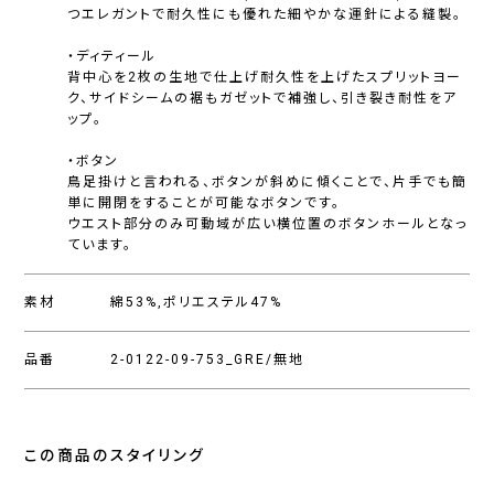
つエレガントで耐久性にも優れた細やかな運針による縫製。
・ディティール
背中心を2枚の生地で仕上げ耐久性を上げたスプリットヨー
ク、サイドシームの裾もガゼットで補強し、引き裂き耐性をア
ップ。
・ボタン
鳥足掛けと言われる、ボタンが斜めに傾くことで、片手でも簡
単に開閉をすることが可能なボタンです。
ウエスト部分のみ可動域が広い横位置のボタンホールとなっ
ています。
素材
綿53%,ポリエステル47%
品番
2-0122-09-753_GRE/無地
この商品のスタイリング