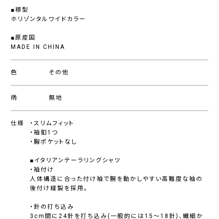
■襟型
ホリゾンタルワイドカラー
■原産国
MADE IN CHINA
色
その他
柄
無地
仕様
・スリムフィット
・袖釦1つ
・胸ポケットなし
■イタリアンテーラリングシャツ
・袖付け
人体構造に合った付け袖で腕を動かしやすい高難度な袖の
後付け縫製を採用。
・針の打ち込み
3cm間に24針を打ち込み(一般的には15〜18針)、繊細か