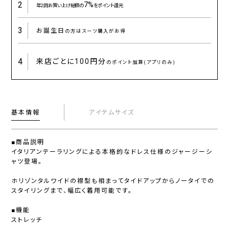
2
7%
年2回お買い上げ総額の
をポイント還元
3
お誕生日
の方はスーツ購入がお得
4
来店ごとに
100円分
のポイント加算(アプリのみ)
基本情報
アイテムサイズ
■商品説明
イタリアンテーラリングによる本格的なドレス仕様のジャージーシ
ャツ登場。
ホリゾンタルワイドの襟型も相まってタイドアップからノータイでの
スタイリングまで、幅広く着用可能です。
■機能
ストレッチ