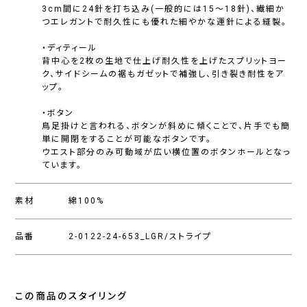
3cm間に24針を打ち込み(一般的には15〜18針)、繊細か
つエレガントで耐久性にも優れた細やかな運針による縫製。
・ディティール
背中心を2枚の生地で仕上げ耐久性を上げたスプリットヨー
ク、サイドシームの裾もガゼットで補強し、引き裂き耐性をア
ップ。
・ボタン
鳥足掛けと言われる、ボタンが斜めに傾くことで、片手でも簡
単に開閉をすることが可能なボタンです。
ウエスト部分のみ可動域が広い横位置のボタンホールとなっ
ています。
素材
綿100%
品番
2-0122-24-653_LGR/ストライプ
この商品のスタイリング