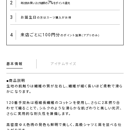
2
7%
年2回お買い上げ総額の
をポイント還元
3
お誕生日
の方はスーツ購入がお得
4
来店ごとに
100円分
のポイント加算(アプリのみ)
基本情報
アイテムサイズ
■商品説明
生地の肌触りは繊維の質が左右し、繊維が細く長いほど柔軟で滑ら
かになります。
120番手双糸は極細長繊維のコットンを使用し、さらに2本撚り合
わせて織ることで、シルクのような滑らかな肌ざわりと美しい光沢、
さらに実用的な耐久性を兼備します。
高密度ゆえ色柄の発色も鮮明で美しく、高級シャツと肩を並べる仕