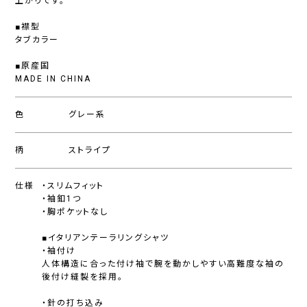
上がりです。
■襟型
タブカラー
■原産国
MADE IN CHINA
色
グレー系
柄
ストライプ
仕様
・スリムフィット
・袖釦1つ
・胸ポケットなし
■イタリアンテーラリングシャツ
・袖付け
人体構造に合った付け袖で腕を動かしやすい高難度な袖の
後付け縫製を採用。
・針の打ち込み