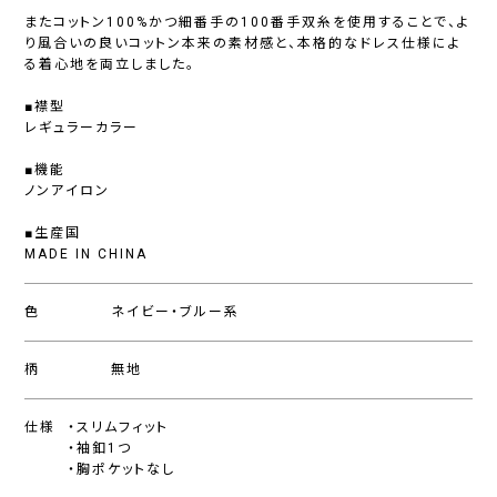
またコットン100%かつ細番手の100番手双糸を使用することで、よ
り風合いの良いコットン本来の素材感と、本格的なドレス仕様によ
る着心地を両立しました。
■襟型
レギュラーカラー
■機能
ノンアイロン
■生産国
MADE IN CHINA
色
ネイビー・ブルー系
柄
無地
仕様
・スリムフィット
・袖釦1つ
・胸ポケットなし