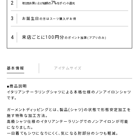
2
7%
年2回お買い上げ総額の
をポイント還元
3
お誕生日
の方はスーツ購入がお得
4
来店ごとに
100円分
のポイント加算(アプリのみ)
基本情報
アイテムサイズ
■商品説明
イタリアンテーラリングシャツによる本格仕様のノンアイロンシャツ
です。
ガーメントディッピングとは、製品(シャツ)の状態で形態安定加工を
施す特殊な加工方法。
高級シャツ仕様のイタリアンテーラリングでのノンアイロンが可能
になりました。
一日着てもシワになりにくく、気になる肘部分のシワも軽減。