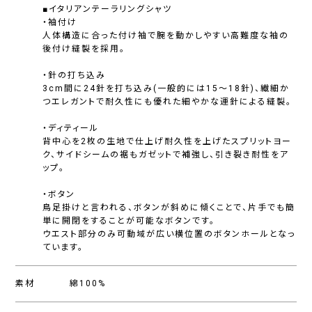
■イタリアンテーラリングシャツ
・袖付け
人体構造に合った付け袖で腕を動かしやすい高難度な袖の
後付け縫製を採用。
・針の打ち込み
3cm間に24針を打ち込み(一般的には15〜18針)、繊細か
つエレガントで耐久性にも優れた細やかな運針による縫製。
・ディティール
背中心を2枚の生地で仕上げ耐久性を上げたスプリットヨー
ク、サイドシームの裾もガゼットで補強し、引き裂き耐性をア
ップ。
・ボタン
鳥足掛けと言われる、ボタンが斜めに傾くことで、片手でも簡
単に開閉をすることが可能なボタンです。
ウエスト部分のみ可動域が広い横位置のボタンホールとなっ
ています。
素材
綿100%