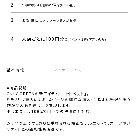
2
7%
年2回お買い上げ総額の
をポイント還元
3
お誕生日
の方はスーツ購入がお得
4
来店ごとに
100円分
のポイント加算(アプリのみ)
基本情報
アイテムサイズ
■商品説明
ONLY GREENの新アイテム「ニットベスト」。
ミラノリブ編みによる14ゲージの繊細な編地が、程よい光沢と張り
感が品のある佇まいを実現します。
ポリエステル100%で自宅での洗濯にも対応。
シャツの上にすっきりと重ねられる端正なシルエットで、スーツやジ
ャケットとの親和性も抜群です。