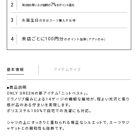
2
7%
年2回お買い上げ総額の
をポイント還元
3
お誕生日
の方はスーツ購入がお得
4
来店ごとに
100円分
のポイント加算(アプリのみ)
基本情報
アイテムサイズ
■商品説明
ONLY GREENの新アイテム「ニットベスト」。
ミラノリブ編みによる14ゲージの繊細な編地が、程よい光沢と張り
感が品のある佇まいを実現します。
ポリエステル100%で自宅での洗濯にも対応。
シャツの上にすっきりと重ねられる端正なシルエットで、スーツやジ
ャケットとの親和性も抜群です。