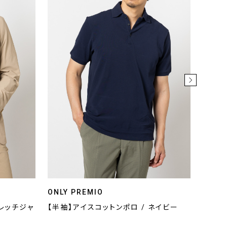
ONLY PREMIO
ONLY
トレッチジャ
【半袖】アイスコットンポロ / ネイビー
【半袖