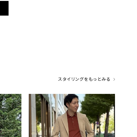
ONLY
ONLY
 ブルー ヘ
半袖 / メタルバーボウタイ ネイビーブラ
ホーム
ウス
ブラッ
¥6,490
¥8,8
(税込)
スタイリングをもっとみる