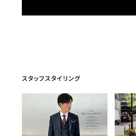
ONLY
ONLY
ス
ホームウォッシュ / シングルジャケット
イージーケ
ブラック無地 定番
¥20,900
¥4,290
(税込)
(
スタッフスタイリング