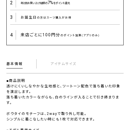
2
7%
年2回お買い上げ総額の
をポイント還元
3
お誕生日
の方はスーツ購入がお得
4
来店ごとに
100円分
のポイント加算(アプリのみ)
基本情報
アイテムサイズ
■商品説明
透けにくいしなやかな生地感と、ツートーン配色で落ち着いた印象
を演出します。
落ち着いたカラーながらも、白のラインが入ることで引き締まりま
す。
ボウタイのモチーフは、2wayで取り外し可能。
シンプルに着こなしたい時にも1枚で対応できます。