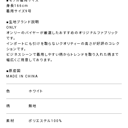
■モデル着用サイズ
身長166cm
着用サイズ9号
■生地ブランド説明
ONLY
オンリーのバイヤーが厳選したおすすめのオリジナルファブリック
です。
インポートにも引けを取らないクオリティーの高さが好評のコレク
ションです。
ビジネスシーンで着用しやすい柄からトレンドを取り入れた柄まで
幅広くご用意しております。
■原産国
MADE IN CHINA
色
ホワイト
柄
無地
素材
ポリエステル100%