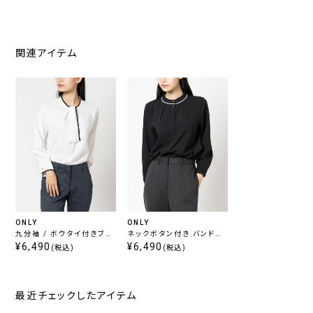
関連アイテム
ONLY
ONLY
九分袖 / ボウタイ付きブラ
ネックボタン付き バンドカ
ウス ホワイト
¥6,490
ラーブラウス ブラック
¥6,490
(税込)
(税込)
最近チェックしたアイテム