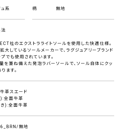
ジュ系
柄
無地
製法
ROJECT社のエクストラライトソールを使用した快適仕様。
拡大しているソールメーカーで、ラグジュアリーブランド
ップでも使用されています。
量を兼ね備えた発泡ラバーソールで、ソール自体にクッ
あります。
:牛革スエード
):全面牛革
き):全面牛革
306_BRN/無地