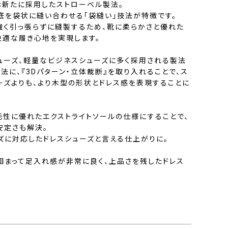
Nでは新たに採用したストローベル製法。
底を袋状に縫い合わせる「袋縫い」技法が特徴です。
強く引っ張らずに縫製するため、靴に柔らかさと優れた
快適な履き心地を実現します。
ューズ、軽量なビジネスシューズに多く採用される製法
法に、『3Dパターン・立体裁断』を取り入れることで、ス
ーズよりも、より木型の形状とドレス感を表現することに
耗性に優れたエクストライトソールの仕様にすることで、
安定さも解決。
ズに対応したドレスシューズと言える仕上がりに。
相まって足入れ感が非常に良く、上品さを残したドレス