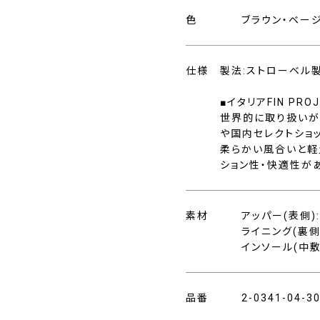
色
ブラウン・ベー
仕様
製法:ストローベル
■イタリアFIN P
世界的に取り扱いが
や国内セレクトショ
柔らかい風合いと軽
ション性・快適性が
素材
アッパー(表側)
ライニング(裏側
インソール(中敷
品番
2-0341-04-