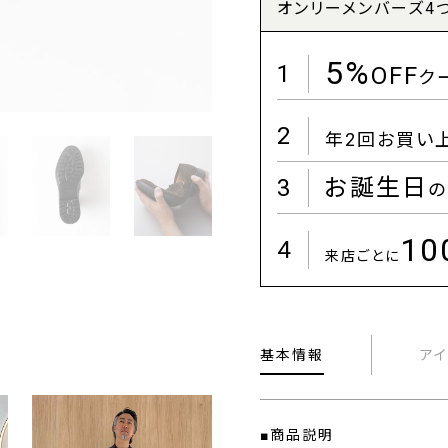
オンリーメンバーズ4
5%
1
OFF
ク
2
年2回お買い
3
お誕生日
の
1
4
来店ごとに
基本情報
ア
■商品説明