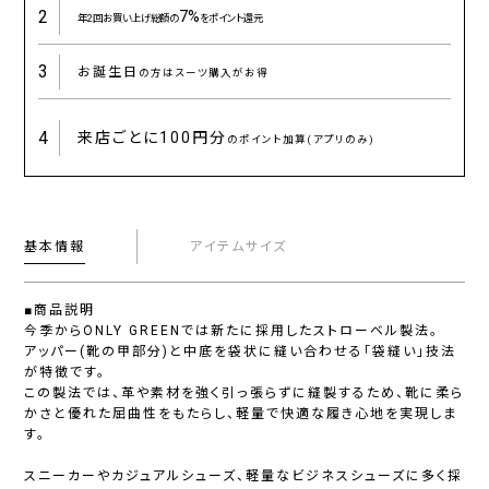
2
7%
年2回お買い上げ総額の
をポイント還元
3
お誕生日
の方はスーツ購入がお得
4
来店ごとに
100円分
のポイント加算(アプリのみ)
基本情報
アイテムサイズ
■商品説明
今季からONLY GREENでは新たに採用したストローベル製法。
アッパー(靴の甲部分)と中底を袋状に縫い合わせる「袋縫い」技法
が特徴です。
この製法では、革や素材を強く引っ張らずに縫製するため、靴に柔ら
かさと優れた屈曲性をもたらし、軽量で快適な履き心地を実現しま
す。
スニーカーやカジュアルシューズ、軽量なビジネスシューズに多く採