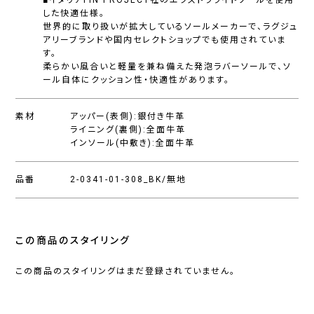
■イタリアFIN PROJECT社のエクストラライトソールを使用
した快適仕様。
世界的に取り扱いが拡大しているソールメーカーで、ラグジュ
アリーブランドや国内セレクトショップでも使用されていま
す。
柔らかい風合いと軽量を兼ね備えた発泡ラバーソールで、ソ
ール自体にクッション性・快適性があります。
素材
アッパー(表側):銀付き牛革
ライニング(裏側):全面牛革
インソール(中敷き):全面牛革
品番
2-0341-01-308_BK/無地
この商品のスタイリング
この商品のスタイリングはまだ登録されていません。