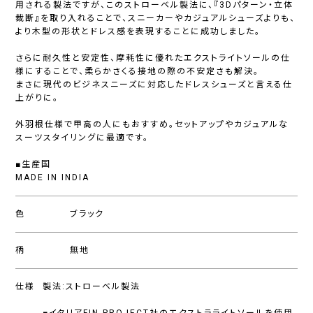
用される製法ですが、このストローベル製法に、『3Dパターン・立体
裁断』を取り入れることで、スニーカーやカジュアルシューズよりも、
より木型の形状とドレス感を表現することに成功しました。
さらに耐久性と安定性、摩耗性に優れたエクストライトソールの仕
様にすることで、柔らかさくる接地の際の不安定さも解決。
まさに現代のビジネスニーズに対応したドレスシューズと言える仕
上がりに。
外羽根仕様で甲高の人にもおすすめ。セットアップやカジュアルな
スーツスタイリングに最適です。
■生産国
MADE IN INDIA
色
ブラック
柄
無地
仕様
製法:ストローベル製法