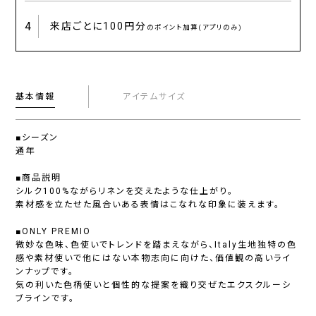
4
来店ごとに
100円分
のポイント加算(アプリのみ)
基本情報
アイテムサイズ
■シーズン
通年
■商品説明
シルク100%ながらリネンを交えたような仕上がり。
素材感を立たせた風合いある表情はこなれな印象に装えます。
■ONLY PREMIO
微妙な色味、色使いでトレンドを踏まえながら、Italy生地独特の色
感や素材使いで他にはない本物志向に向けた、価値観の高いライ
ンナップです。
気の利いた色柄使いと個性的な提案を織り交ぜたエクスクルーシ
ブラインです。