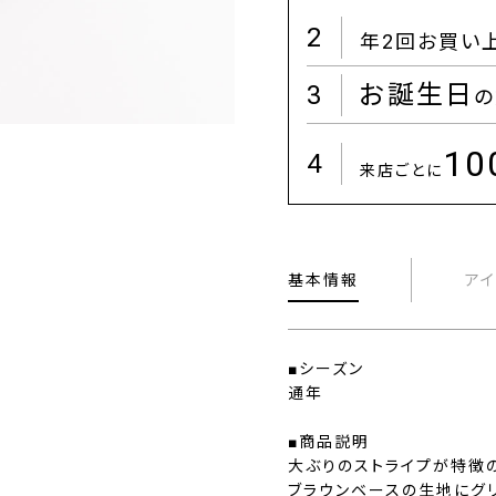
2
年2回お買い
3
お誕生日
の
1
4
来店ごとに
基本情報
ア
■シーズン
通年
■商品説明
大ぶりのストライプが特徴の
ブラウンベースの生地にグリ