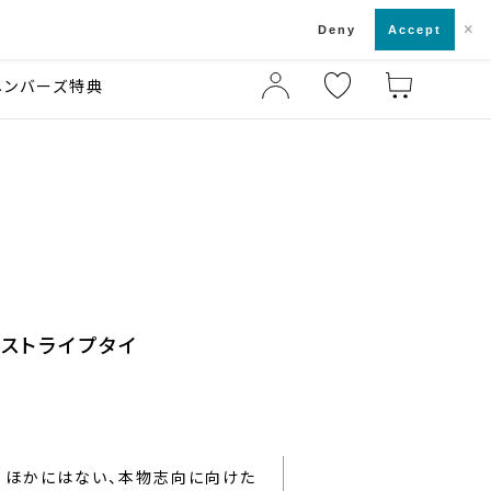
×
店舗一覧・来店予約
ド
Deny
Accept
メンバーズ特典
ルストライプタイ
ほかにはない、本物志向に向けた