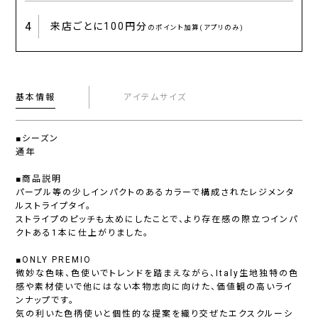
4
来店ごとに
100円分
のポイント加算(アプリのみ)
基本情報
アイテムサイズ
■シーズン
通年
■商品説明
パープル等の少しインパクトのあるカラーで構成されたレジメンタ
ルストライプタイ。
ストライプのピッチも太めにしたことで、より存在感の際立つインパ
クトある1本に仕上がりました。
■ONLY PREMIO
微妙な色味、色使いでトレンドを踏まえながら、Italy生地独特の色
感や素材使いで他にはない本物志向に向けた、価値観の高いライ
ンナップです。
気の利いた色柄使いと個性的な提案を織り交ぜたエクスクルーシ