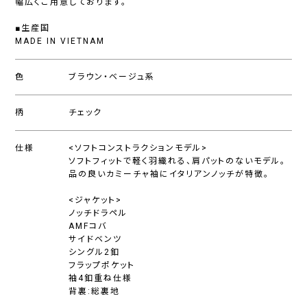
幅広くご用意しております。
■生産国
MADE IN VIETNAM
色
ブラウン・ベージュ系
柄
チェック
仕様
<ソフトコンストラクションモデル>
ソフトフィットで軽く羽織れる、肩パットのないモデル。
品の良いカミーチャ袖にイタリアンノッチが特徴。
<ジャケット>
ノッチドラペル
AMFコバ
サイドベンツ
シングル2釦
フラップポケット
袖4釦重ね仕様
背裏:総裏地