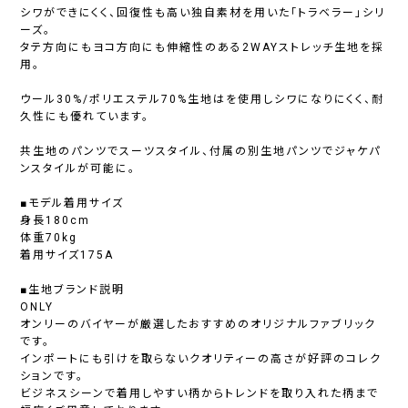
シワができにくく、回復性も高い独自素材を用いた「トラベラー」シリ
ーズ。
タテ方向にもヨコ方向にも伸縮性のある2WAYストレッチ生地を採
用。
ウール30%/ポリエステル70%生地はを使用しシワになりにくく、耐
久性にも優れています。
共生地のパンツでスーツスタイル、付属の別生地パンツでジャケパ
ンスタイルが可能に。
■モデル着用サイズ
身長180cm
体重70kg
着用サイズ175A
■生地ブランド説明
ONLY
オンリーのバイヤーが厳選したおすすめのオリジナルファブリック
です。
インポートにも引けを取らないクオリティーの高さが好評のコレク
ションです。
ビジネスシーンで着用しやすい柄からトレンドを取り入れた柄まで