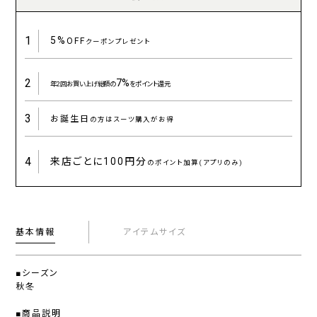
1
5%
OFF
クーポンプレゼント
2
7%
年2回お買い上げ総額の
をポイント還元
3
お誕生日
の方はスーツ購入がお得
4
来店ごとに
100円分
のポイント加算(アプリのみ)
基本情報
アイテムサイズ
■シーズン
秋冬
■商品説明