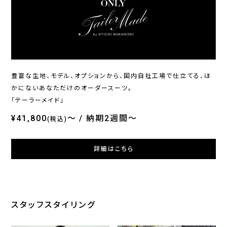
ONLY
ONLY
ONL
ホームウォッシュ / シングル
イージーケア / ブルーレギュ
オン
ジャケット ブラック無地 定番
ラーカラー
ブル
¥20,900
¥4,290
¥36
(税込)
(税込)
豊富な生地、モデル、オプションから、国内自社工場で仕立てる、ほ
かにないあなただけのオーダースーツ。
「テーラーメイド」
¥41,800
～
納期2週間～
(税込)
詳細はこちら
スタッフスタイリング