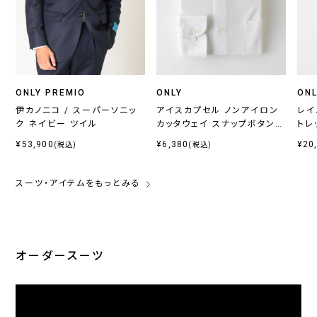
ONLY PREMIO
ONLY
ONL
伊カノニコ / スーパーソニッ
アイスカプセル ノンアイロン
レイ
ク ネイビー ツイル
カッタウェイ スナップボタン付
トレ
き
¥53,900
¥6,380
¥20
(税込)
(税込)
スーツ・アイテムをもっとみる
オーダースーツ