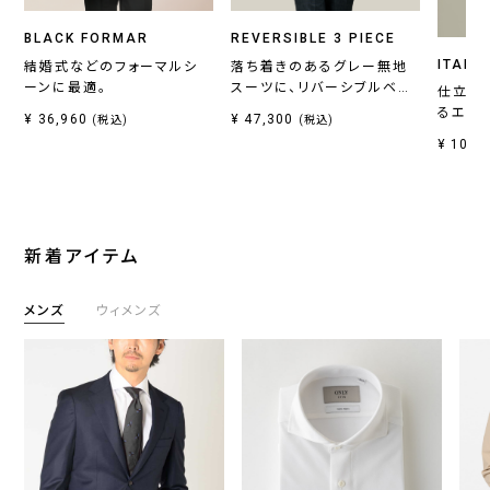
BLACK FORMAR
REVERSIBLE 3 PIECE
ITALI
結婚式などのフォーマルシ
落ち着きのあるグレー無地
ーンに最適。
スーツに、リバーシブルベス
仕立て
トがセットの一着。
るエレ
¥ 36,960
¥ 47,300
(税込)
(税込)
¥ 10,7
新着アイテム
メンズ
ウィメンズ