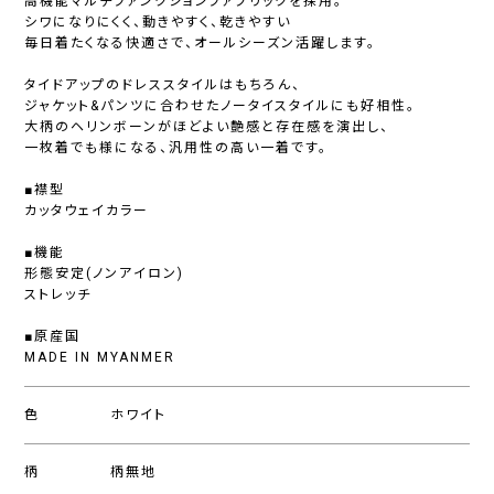
高機能マルチファンクションファブリックを採用。
シワになりにくく、動きやすく、乾きやすい――
毎日着たくなる快適さで、オールシーズン活躍します。
タイドアップのドレススタイルはもちろん、
ジャケット&パンツに合わせたノータイスタイルにも好相性。
大柄のヘリンボーンがほどよい艶感と存在感を演出し、
一枚着でも様になる、汎用性の高い一着です。
■襟型
カッタウェイカラー
■機能
形態安定(ノンアイロン)
ストレッチ
■原産国
MADE IN MYANMER
色
ホワイト
柄
柄無地