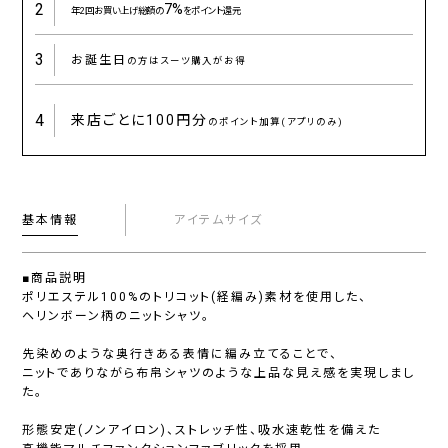
2
7%
年2回お買い上げ総額の
をポイント還元
3
お誕生日
の方はスーツ購入がお得
4
来店ごとに
100円分
のポイント加算(アプリのみ)
基本情報
アイテムサイズ
■商品説明
ポリエステル100%のトリコット(経編み)素材を使用した、
ヘリンボーン柄のニットシャツ。
先染めのような奥行きある表情に編み立てることで、
ニットでありながら布帛シャツのような上品な見え感を実現しまし
た。
形態安定(ノンアイロン)、ストレッチ性、吸水速乾性を備えた