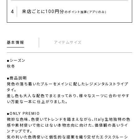
4
来店ごとに
100円分
のポイント加算(アプリのみ)
基本情報
アイテムサイズ
■シーズン
秋冬
■商品説明
発色の落ち着いたブルーをメインに配したレジメンタルストライプ
タイ。
差し色も大人な配色でまとまっており、様々なスーツに合わせやす
い万能な一本に仕上がりました。
■ONLY PREMIO
微妙な色味、色使いでトレンドを踏まえながら、Italy生地独特の色
感や素材使いで他にはない本物志向に向けた、価値観の高いライ
ンナップです。
気の利いた色柄使いと個性的な提案を織り交ぜたエクスクルーシ