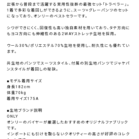
出張から普段まで活躍する実用性抜群の最強セット「トラベラー」。
1着で多彩な着回しができるように、スーツ+グレーパンツのセット
になっており、オンリーのベストセラーです。
シワができにくく、回復性も高い独自素材を用いており、タテ方向に
もヨコ方向にも伸縮性のある2WAYストレッチ生地を採用。
ウール30%/ポリエステル70%生地を使用し、耐久性にも優れてい
ます。
共生地のパンツでスーツスタイル、付属の別生地パンツでジャケパ
ンスタイルが着回しの秘訣。
■モデル着用サイズ
身長182cm
体重70kg
着用サイズ175A
■生地ブランド説明
ONLY
オンリーのバイヤーが厳選したおすすめのオリジナルファブリック
です。
インポートにも引けを取らないクオリティーの高さが好評のコレク