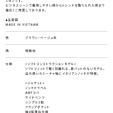
ションです。
ビジネスシーンで着用しやすい柄からトレンドを取り入れた柄まで
幅広くご用意しております。
■生産国
MADE IN VIETNAM
色
ブラウン・ベージュ系
柄
柄無地
仕様
<ソフトコンストラクションモデル>
ソフトフィットで軽く羽織れる、肩パットのないモデル。
品の良いカミーチャ袖にイタリアンノッチが特徴。
<ジャケット>
ノッチドラペル
AMFコバ
サイドベンツ
シングル2釦
フラップポケット
袖4釦重ね仕様