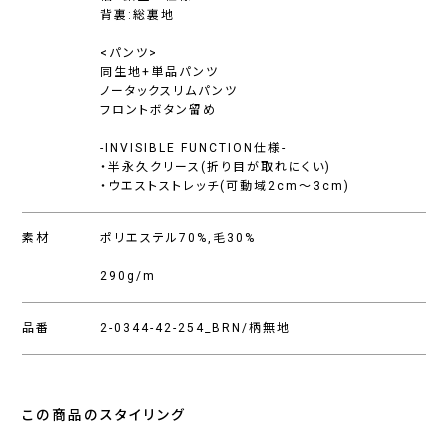
背裏:総裏地
<パンツ>
同生地+単品パンツ
ノータックスリムパンツ
フロントボタン留め
-INVISIBLE FUNCTION仕様-
・半永久クリース(折り目が取れにくい)
・ウエストストレッチ(可動域2cm〜3cm)
素材
ポリエステル70%,毛30%
290g/m
品番
2-0344-42-254_BRN/柄無地
この商品のスタイリング