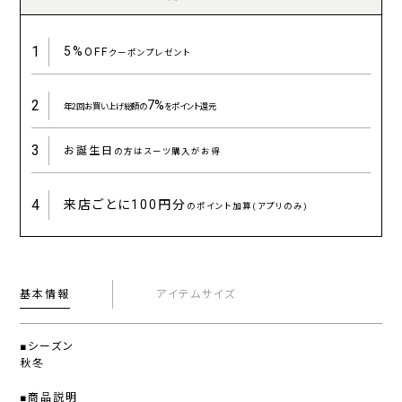
1
5%
OFF
クーポンプレゼント
2
7%
年2回お買い上げ総額の
をポイント還元
3
お誕生日
の方はスーツ購入がお得
4
来店ごとに
100円分
のポイント加算(アプリのみ)
基本情報
アイテムサイズ
■シーズン
秋冬
■商品説明