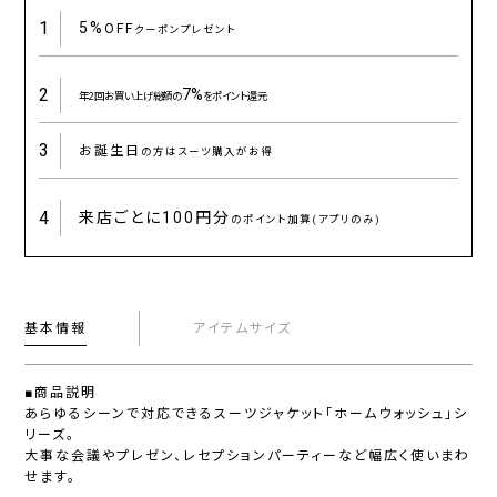
1
5%
OFF
クーポンプレゼント
2
7%
年2回お買い上げ総額の
をポイント還元
3
お誕生日
の方はスーツ購入がお得
4
来店ごとに
100円分
のポイント加算(アプリのみ)
基本情報
アイテムサイズ
■商品説明
あらゆるシーンで対応できるスーツジャケット「ホームウォッシュ」シ
リーズ。
大事な会議やプレゼン、レセプションパーティーなど幅広く使いまわ
せます。