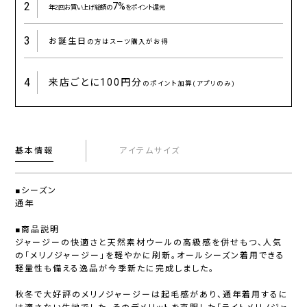
2
7%
年2回お買い上げ総額の
をポイント還元
3
お誕生日
の方はスーツ購入がお得
4
来店ごとに
100円分
のポイント加算(アプリのみ)
基本情報
アイテムサイズ
■シーズン
通年
■商品説明
ジャージーの快適さと天然素材ウールの高級感を併せもつ、人気
の「メリノジャージー」を軽やかに刷新。オールシーズン着用できる
軽量性も備える逸品が今季新たに完成しました。
秋冬で大好評のメリノジャージーは起毛感があり、通年着用するに