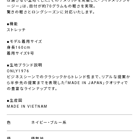
は適さない生地でした。そのデメリットを克服した「ライトメリノジャ
ージー」は、目付が約70グラムもの軽さを実現。
驚きの軽さとロングシーズンに対応いたします。
■機能
ストレッチ
■モデル着用サイズ
身長160cm
着用サイズ9号
■生地ブランド説明
ONLY1976
ビジネスシーンでのクラシックからトレンド性まで、リアルな提案か
ら半歩先の提案までを表現した「MADE IN JAPAN」クオリティで
の豊富なラインナップです。
■生産国
MADE IN VIETNAM
色
ネイビー・ブルー系
柄
柄無地