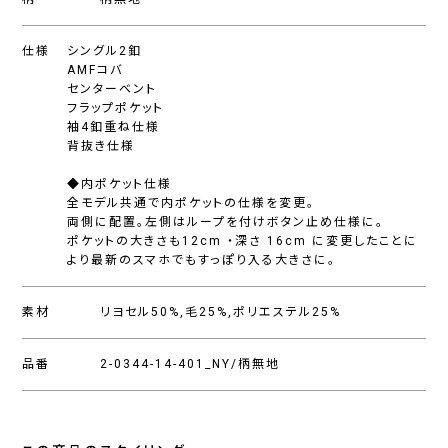
仕様
シングル2釦
AMFコバ
センターベント
フラップポケット
袖4釦重ね仕様
背抜き仕様
◆内ポケット仕様
全モデル共通で内ポケットの仕様を変更。
両側に配置。左側はループを付けボタン止め仕様に。
ポケットの大きさも12cm ・深さ 16cm に変更したことに
より最新のスマホでもすっぽり入る大きさに。
素材
リヨセル50%,毛25%,ポリエステル25%
品番
2-0344-14-401_NY/柄無地