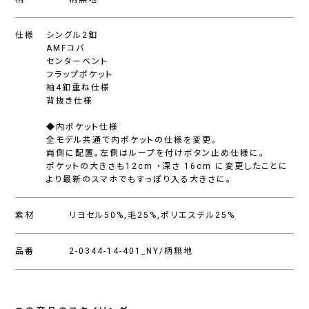
仕様
シングル2釦
AMFコバ
センターベント
フラップポケット
袖4釦重ね仕様
背抜き仕様
◆内ポケット仕様
全モデル共通で内ポケットの仕様を変更。
両側に配置。左側はループを付けボタン止め仕様に。
ポケットの大きさも12cm ・深さ 16cm に変更したことに
より最新のスマホでもすっぽり入る大きさに。
素材
リヨセル50%,毛25%,ポリエステル25%
品番
2-0344-14-401_NY/柄無地