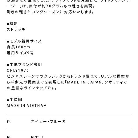
は適さない生地でした。そのデメリットを克服した「ライトメリノジャ
ージー」は、目付が約70グラムもの軽さを実現。
驚きの軽さとロングシーズンに対応いたします。
■機能
ストレッチ
■モデル着用サイズ
身長160cm
着用サイズ9号
■生地ブランド説明
ONLY1976
ビジネスシーンでのクラシックからトレンド性まで、リアルな提案か
ら半歩先の提案までを表現した「MADE IN JAPAN」クオリティで
の豊富なラインナップです。
■生産国
MADE IN VIETNAM
色
ネイビー・ブルー系
柄
柄無地