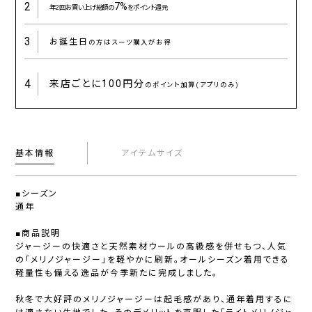
2
7%
年2回お買い上げ総額の
をポイント還元
3
お誕生日
の方はスーツ購入がお得
4
来店ごとに
100円分
のポイント加算(アプリのみ)
基本情報
アイテムサイズ
■シーズン
通年
■商品説明
ジャージーの快適さと天然素材ウールの高級感を併せもつ、人気
の「メリノジャージー」を軽やかに刷新。オールシーズン着用できる
軽量性も備える逸品が今季新たに完成しました。
秋冬で大好評のメリノジャージーは起毛感があり、通年着用するに