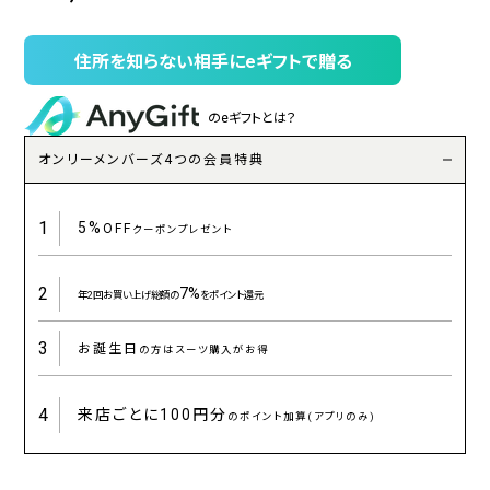
住所を知らない相手にeギフトで贈る
のeギフトとは？
オンリーメンバーズ4つの会員特典
1
5%
OFF
クーポンプレゼント
2
7%
年2回お買い上げ総額の
をポイント還元
3
お誕生日
の方はスーツ購入がお得
4
来店ごとに
100円分
のポイント加算(アプリのみ)