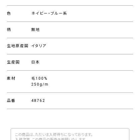
色
ネイビー・ブルー系
柄
無地
生地原産国
イタリア
生産国
日本
素材
毛100%
250g/m
品番
48762
この商品は、ただいま入荷待ちになっております。
入荷次第、この商品の販売を再開いたします。