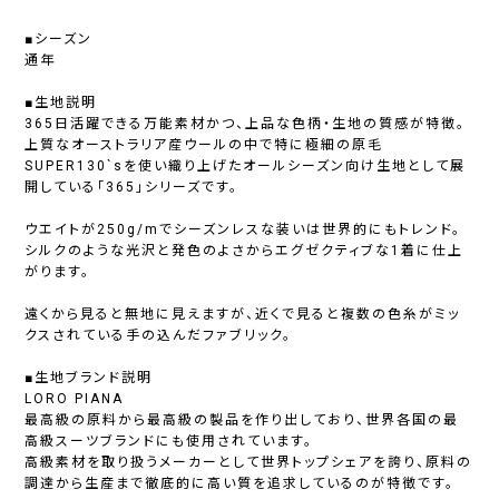
■シーズン
通年
■生地説明
365日活躍できる万能素材かつ、上品な色柄・生地の質感が特徴。
上質なオーストラリア産ウールの中で特に極細の原毛
SUPER130`sを使い織り上げたオールシーズン向け生地として展
開している「365」シリーズです。
ウエイトが250g/mでシーズンレスな装いは世界的にもトレンド。
シルクのような光沢と発色のよさからエグゼクティブな1着に仕上
がります。
遠くから見ると無地に見えますが、近くで見ると複数の色糸がミッ
クスされている手の込んだファブリック。
■生地ブランド説明
LORO PIANA
最高級の原料から最高級の製品を作り出しており、世界各国の最
高級スーツブランドにも使用されています。
高級素材を取り扱うメーカーとして世界トップシェアを誇り、原料の
調達から生産まで徹底的に高い質を追求しているのが特徴です。