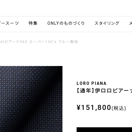
会社情報
採用情報
ご利用ガイ
ダースーツ
特集
ONLYのものづくり
スタイリング
ロピアーナ365 スーパー130’s ブルー無地
LORO PIANA
【通年】伊ロロピアーナ
¥151,800
(税込)