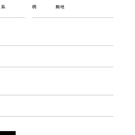
ー系
柄
無地