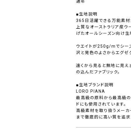
通年
■生地説明
365日活躍できる万能素
上質なオーストラリア産ウー
げたオールシーズン向け生地
ウエイトが250g/mでシ
沢と発色のよさからエグゼ
遠くから見ると無地に見え
の込んだファブリック。
■生地ブランド説明
LORO PIANA
最高級の原料から最高級の
ドにも使用されています。
高級素材を取り扱うメーカ
まで徹底的に高い質を追求