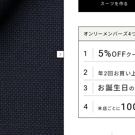
スーツを作る
オンリーメンバーズ4
5%
1
OFF
ク
2
年2回お買い
3
お誕生日
の
1
4
来店ごとに