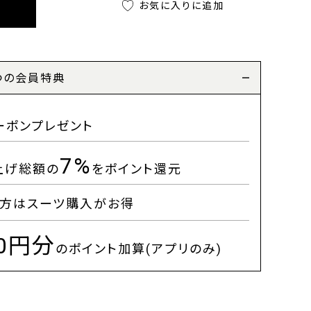
お気に入りに追加
つの会員特典
ーポンプレゼント
7%
上げ総額の
をポイント還元
方はスーツ購入がお得
00円分
のポイント加算(アプリのみ)