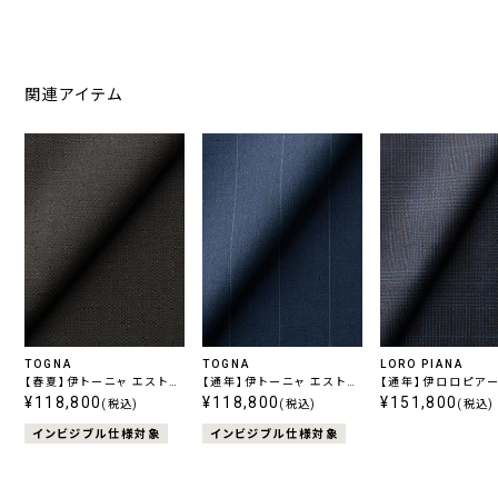
関連アイテム
TOGNA
TOGNA
LORO PIANA
【春夏】伊トーニャ エストラ
【通年】伊トーニャ エストラ
【通年】伊ロロピアー
ート ストレッチ チャコール
¥118,800
ート ストレッチ ブルースト
¥118,800
スーパー130's ネ
¥151,800
(税込)
(税込)
(税込)
無地
ライプ
ェック
インビジブル仕様対象
インビジブル仕様対象