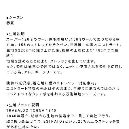
■シーズン
春夏
■生地説明
スーパー120’sのウール原毛を用い、100%ウールでありながら横
方向に15%のストレッチを持たせた、世界唯一の素材エストラート。
生地を220cmに織り上げた後、複数の工程により148cmまで最
終生
地幅を詰めることにより、ストレッチを出しています。
また、染料は通常の染料ではなく、ニットに使用される染料を使用し
ている為、アレルギーフリーです。
独特の光沢感、着心地に優れたトラベラー対応素材。
エストラート特有の光沢はそのままに、平織り生地ならではのハリ
コシとドライなタッチ感を味わえる万能無地シリーズです。
■生地ブランド説明
TRABALDO TOGNA 1840
1840年設立、紡績から生地の製造まで一貫して自社で行う。
取り扱う商品は全て「ESTRATO」という、20%以上のストレッチ性
がある生地のため、