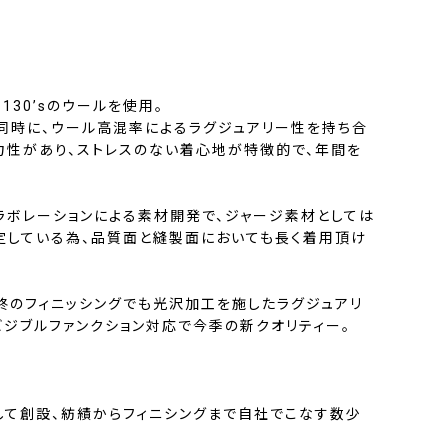
130’sのウールを使用。
同時に、ウール高混率によるラグジュアリー性を持ち合
力性があり、ストレスのない着心地が特徴的で、年間を
ラボレーションによる素材開発で、ジャージ素材としては
定している為、品質面と縫製面においても長く着用頂け
終のフィニッシングでも光沢加工を施したラグジュアリ
ビジブルファンクション対応で今季の新クオリティー。
として創設、紡績からフィニシングまで自社でこなす数少