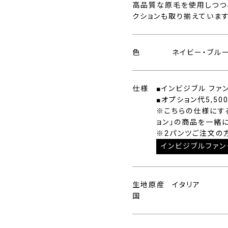
高品質な原毛を使用しつつ
クションも取り揃えています
色
ネイビー・ブル
仕様
■インビジブル ファ
■オプション代5,50
※こちらの仕様にす
ョン」の商品を一緒
※2パンツご注文の
インビジブルファン
生地原産
イタリア
国