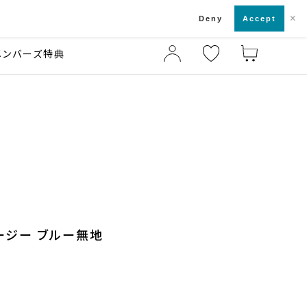
×
店舗一覧・来店予約
ド
Deny
Accept
メンバーズ特典
ージー ブルー無地