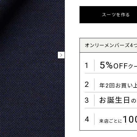
スーツを作る
オンリーメンバーズ4
5%
1
OFF
ク
2
年2回お買い
3
お誕生日
の
1
4
来店ごとに