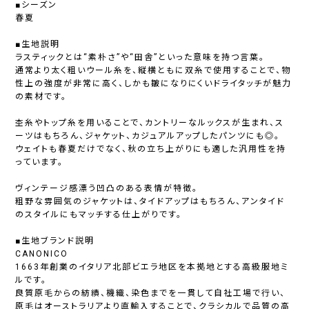
■シーズン
春夏
■生地説明
ラスティックとは“素朴さ”や“田舎”といった意味を持つ言葉。
通常より太く粗いウール糸を、縦横ともに双糸で使用することで、物
性上の強度が非常に高く、しかも皺になりにくいドライタッチが魅力
の素材です。
杢糸やトップ糸を用いることで、カントリーなルックスが生まれ、ス
ーツはもちろん、ジャケット、カジュアルアップしたパンツにも◎。
ウェイトも春夏だけでなく、秋の立ち上がりにも適した汎用性を持
っています。
ヴィンテージ感漂う凹凸のある表情が特徴。
粗野な雰囲気のジャケットは、タイドアップはもちろん、アンタイド
のスタイルにもマッチする仕上がりです。
■生地ブランド説明
CANONICO
1663年創業のイタリア北部ビエラ地区を本拠地とする高級服地ミ
ルです。
良質原毛からの紡績、機織、染色までを一貫して自社工場で行い、
原毛はオーストラリアより直輸入することで、クラシカルで品質の高