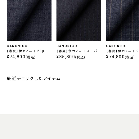
CANONICO
CANONICO
CANONICO
【春夏】伊カノニコ 21μ ラ
【春夏】伊カノニコ スーパー
【春夏】伊カノニコ 21μ ラ
スティックトロピカル ブル
¥74,800
110's プリュネル ネイビー
¥85,800
スティックトロピカル
¥74,800
(税込)
(税込)
(税込)
ーチェック
ストライプ
ビーストライプ
最近チェックしたアイテム