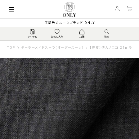
京都発のスーツブランド ONLY
TOP
テーラーメイドスーツ(オーダースーツ)
【春夏】伊カノニコ 21μ ラス