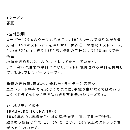
■シーズン
春夏
■生地説明
スーパー120’sのウール原毛を用い、100%ウールでありながら横
方向に15%のストレッチを持たせた、世界唯一の素材エストラート。
生地を220cmに織り上げた後、複数の工程により148cmまで最
終生
地幅を詰めることにより、ストレッチを出しています。
また、染料は通常の染料ではなく、ニットに使用される染料を使用し
ている為、アレルギーフリーです。
独特の光沢感、着心地に優れたトラベラー対応素材。
エストラート特有の光沢はそのままに、平織り生地ならではのハリ
コシとドライなタッチ感を味わえる万能無地シリーズです。
■生地ブランド説明
TRABALDO TOGNA 1840
1840年設立、紡績から生地の製造まで一貫して自社で行う。
取り扱う商品は全て「ESTRATO」という、20%以上のストレッチ性
がある生地のため、