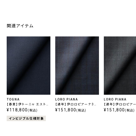
関連アイテム
TOGNA
LORO PIANA
LORO PIANA
【春夏】伊トーニャ エストラ
【通年】伊ロロピアーナ365
【通年】伊ロロピアー
ート ストレッチ ネイビー無
¥118,800
スーパー130's ネイビーチ
¥151,800
スーパー130's チ
¥151,800
(税込)
(税込)
(税込)
地
ェック
チェック
インビジブル仕様対象