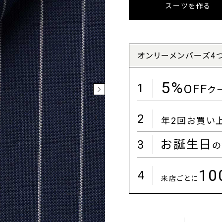
スーツを作る
オンリーメンバーズ4
5%
1
OFF
ク
2
年2回お買い
3
お誕生日
の
1
4
来店ごとに