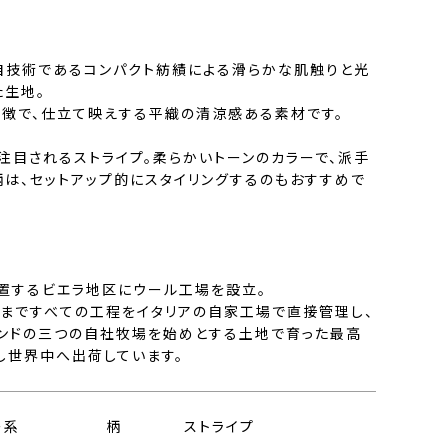
独自技術であるコンパクト紡績による滑らかな肌触りと光
た生地。
特徴で、仕立て映えする平織の清涼感ある素材です。
注目されるストライプ。柔らかいトーンのカラーで、派手
柄は、セットアップ的にスタイリングするのもおすすめで
位置するビエラ地区にウール工場を設立。
まですべての工程をイタリアの自家工場で直接管理し、
ンドの三つの自社牧場を始めとする土地で育った最高
し世界中へ出荷しています。
ー系
柄
ストライプ