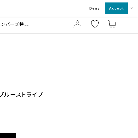
×
店舗一覧・来店予約
ド
Deny
Accept
メンバーズ特典
μ ブルーストライプ