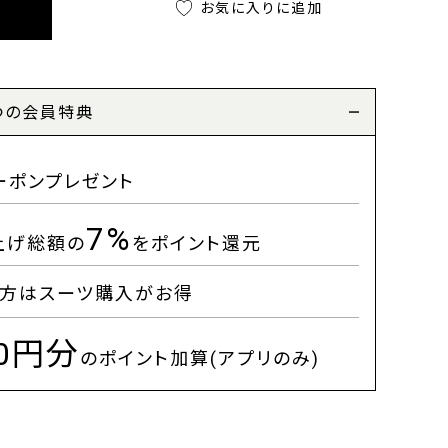
お気に入りに追加
つの会員特典
ーポンプレゼント
7%
上げ総額の
をポイント還元
方はスーツ購入がお得
00円分
のポイント加算(アプリのみ)