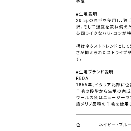
春夏
■生地説明
20.5μの原毛を使用し、
沢、そして強度を兼ね備え
英国ライクなハリ・コシが
柄はネクストトレンドとして
さが抑えられたストライプ
す。
■生地ブランド説明
REDA
1865年、イタリア北部に
羊毛の段階から生地の完成
ウールの糸はニュージーラ
級メリノ品種の羊毛を使用
色
ネイビー・ブル