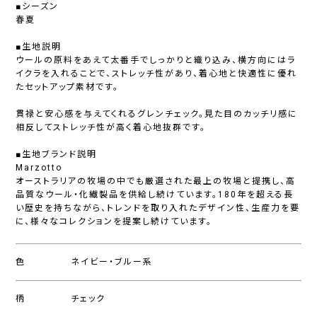
■シーズン
春夏
■生地説明
ウールの原料をあえて太番手でしっかりと織り込み、横方向にはラ
イクラを入れることで、ストレッチ性があり、着心地と快適性に優れ
たセットアップ素材です。
貫禄と安心感を与えてくれるグレンチェック。見た目のカッチリ感に
相反してストレッチ性が高く着心地抜群です。
■生地ブランド説明
Marzotto
オーストラリアの牧場の中でも厳選された最上の牧場と提携し、高
品質なウール・化繊製品を供給し続けています。180年を超える長
い歴史を持ちながら、トレンドを取り入れたデザイン性、生産力を要
に、様々なコレクションを提案し続けています。
色
ネイビー・ブルー系
柄
チェック