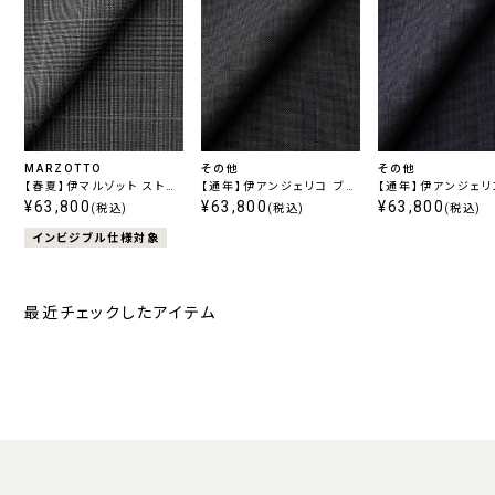
MARZOTTO
その他
その他
【春夏】伊マルゾット ストレ
【通年】伊アンジェリコ ブラ
【通年】伊アンジェリ
ッチ グレーチェック
¥63,800
ックストライプ
¥63,800
ビーストライプ
¥63,800
(税込)
(税込)
(税込)
インビジブル仕様対象
最近チェックしたアイテム