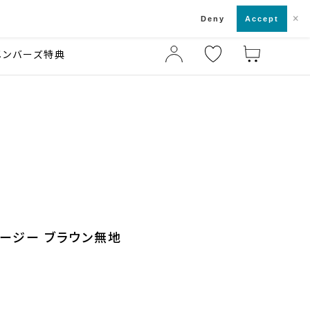
×
店舗一覧・来店予約
ド
Deny
Accept
メンバーズ特典
ャージー ブラウン無地