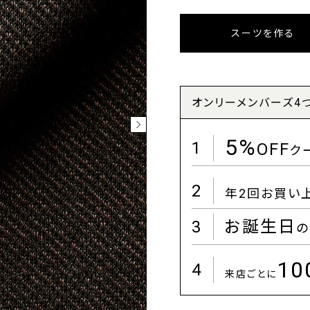
スーツを作る
オンリーメンバーズ4
5%
1
OFF
ク
2
年2回お買い
3
お誕生日
の
1
4
来店ごとに