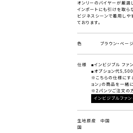
オンリーのバイヤーが厳選
インポートにも引けを取ら
ビジネスシーンで着用しや
ております。
色
ブラウン・ベー
仕様
■インビジブル ファ
■オプション代5,50
※こちらの仕様にす
ョン」の商品を一緒
※2パンツご注文の
インビジブルファン
生地原産
中国
国