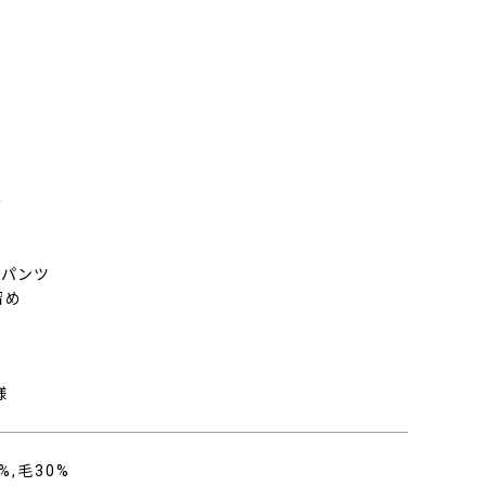
ト
き
ムパンツ
留め
様
%,毛30%