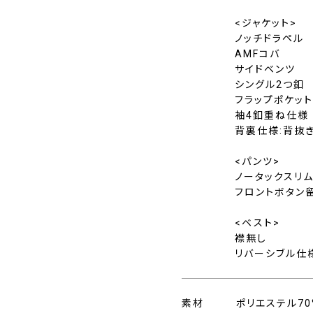
<ジャケット>
ノッチドラペル
AMFコバ
サイドベンツ
シングル2つ釦
フラップポケッ
袖4釦重ね仕様
背裏仕様:背抜
<パンツ>
ノータックスリ
フロントボタン
<ベスト>
襟無し
リバーシブル仕
素材
ポリエステル70