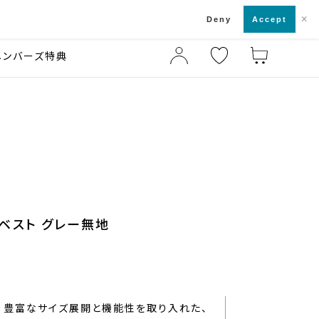
×
店舗一覧・来店予約
ド
Deny
Accept
メンバーズ特典
ルベスト グレー無地
豊富なサイズ展開と機能性を取り入れた、