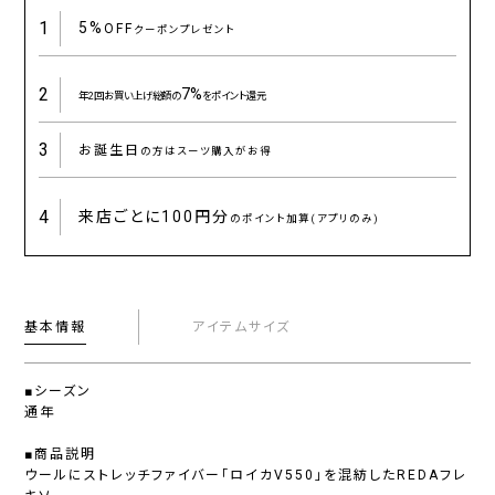
1
5%
OFF
クーポンプレゼント
2
7%
年2回お買い上げ総額の
をポイント還元
3
お誕生日
の方はスーツ購入がお得
4
来店ごとに
100円分
のポイント加算(アプリのみ)
基本情報
アイテムサイズ
■シーズン
通年
■商品説明
ウールにストレッチファイバー「ロイカV550」を混紡したREDAフレ