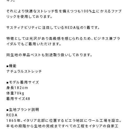
キソ。
それにより快適なストレッチ性を備えつつも100%土にかえるファブ
リックを使用しております。
サスティナビリティに注目しているREDA社の1着です。
特徴としては光沢があり高級感を感じられるため、ビジネス兼ブラ
イダルでもご着用いただけます。
同生地の単品ベストも別途取り扱いしております。
■機能
ナチュラルストレッチ
■モデル着用サイズ
身長182cm
体重70kg
着用サイズ48
■生地ブランド説明
REDA
1865年、イタリア北部に位置するビエラ地区にウール工場を設立。
羊毛の段階から生地の完成まですべての工程をイタリアの自家工