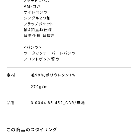
ノッチドラペル
AMFコバ
サイドベンツ
シングル2つ釦
フラップポケット
袖4釦重ね仕様
背裏仕様:背抜き
<パンツ>
ツータックテーパードパンツ
フロントボタン留め
素材
毛99%,ポリウレタン1%
270g/m
品番
3-0344-85-452_CGR/無地
この商品のスタイリング