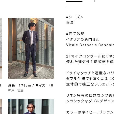
■シーズン
春夏
■商品説明
イタリアの名門ミル
Vitale Barberis Can
21マイクロンウールにリネ
優れた通気性と清涼感を備
ドライなタッチと適度なハ
ダブル仕様でも重く見えに
立体的で端正なシルエット
0
身長 175cm / サイズ 48
神戸三宮店
リネン特有の自然なシワ感
クラシックなダブルデザイ
カラーはネイビー、ブラウン