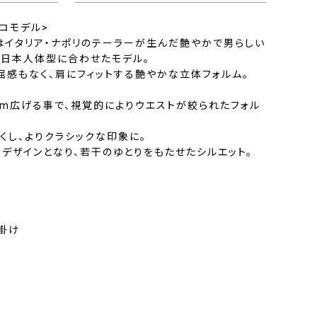
コモデル>
はイタリア・ナポリのテーラーが生んだ艶やかで男らしい
、日本人体型に合わせたモデル。
屈感もなく、肩にフィットする艶やかな立体フォルム。
cm広げる事で、視覚的によりウエストが絞られたフォル
長くし、よりクラシックな印象に。
クデザインとなり、若干のゆとりをもたせたシルエット。
つ掛け
ト