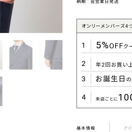
納期 : 翌営業日発送
オンリーメンバーズ4
5%
1
OFF
ク
2
年2回お買い
3
お誕生日
の
1
4
来店ごとに
基本情報
ア