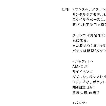
仕様
<サンタルチアクラシ
サンタルチアモデル
スタイルをベースに
肩パッド不使用で窮
クラシコは肩幅を1
ムに改良。
また着丈も0.5cm
パンツは新型2タッ
<ジャケット>
AMFコバ
サイドベンツ
ダブル6つボタン4
フラップなしポケッ
袖4釦重仕様
背裏仕様:背抜き
<パンツ>