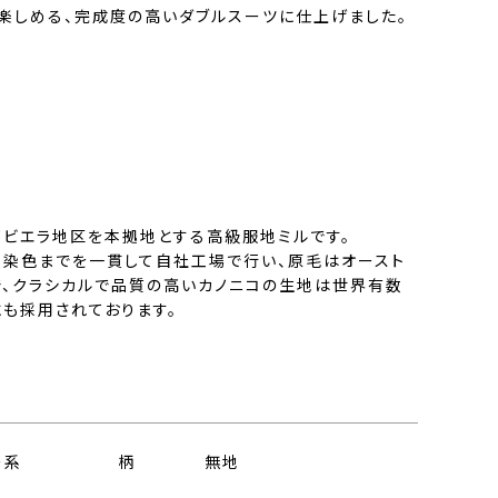
楽しめる、完成度の高いダブルスーツに仕上げました。
部ビエラ地区を本拠地とする高級服地ミルです。
、染色までを一貫して自社工場で行い、原毛はオースト
で、クラシカルで品質の高いカノニコの生地は世界有数
にも採用されております。
ー系
柄
無地