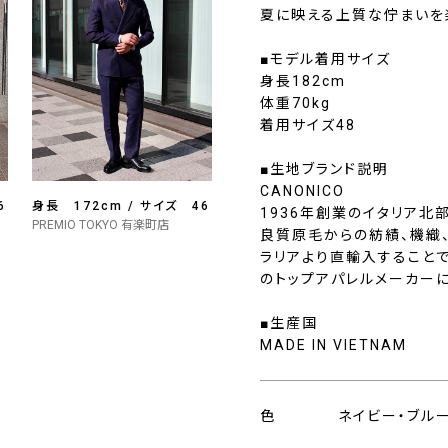
夏に映える上質な佇まいを
■モデル着用サイズ
身長182cm
体重70kg
着用サイズ48
■生地ブランド説明
CANONICO
6
身長 172cm / サイズ 46
1936年創業のイタリア北
PREMIO TOKYO 有楽町店
良質原毛からの紡績、機織
ラリアより直輸入すること
のトップアパレルメーカー
■生産国
MADE IN VIETNAM
色
ネイビー・ブル