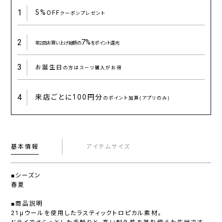
1
5%
OFF
クーポンプレゼント
2
7%
年2回お買い上げ総額の
をポイント還元
3
お誕生日
の方はスーツ購入がお得
4
来店ごとに
100円分
のポイント加算(アプリのみ)
基本情報
アイテムサイズ
■シーズン
春夏
■商品説明
21μウールを使用したラスティックトロピカル素材。