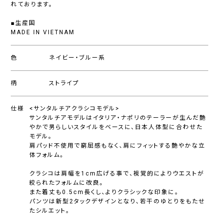
れております。
■生産国
MADE IN VIETNAM
色
ネイビー・ブルー系
柄
ストライプ
仕様
<サンタルチアクラシコモデル>
サンタルチアモデルはイタリア・ナポリのテーラーが生んだ艶
やかで男らしいスタイルをベースに、日本人体型に合わせた
モデル。
肩パッド不使用で窮屈感もなく、肩にフィットする艶やかな立
体フォルム。
クラシコは肩幅を1cm広げる事で、視覚的によりウエストが
絞られたフォルムに改良。
また着丈も0.5cm長くし、よりクラシックな印象に。
パンツは新型2タックデザインとなり、若干のゆとりをもたせ
たシルエット。