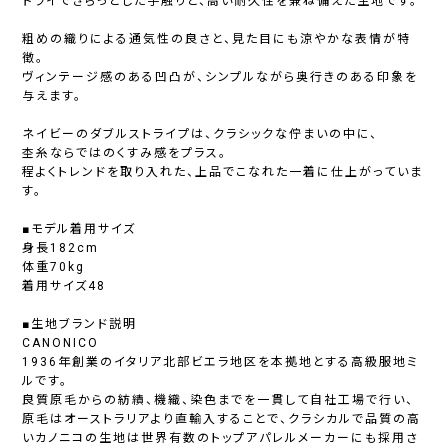
ドライでさらっとした手触りと、高い耐久性を兼ね備えた生地です。
粗めの織りによる通気性の良さと、見た目にも涼やかな表情が特
徴。
ヴィンテージ感のある凹凸が、シンプルながら奥行きのある印象を
与えます。
ネイビーのダブルストライプは、クラシックな佇まいの中に、
杢糸ならではのくすみ感をプラス。
程よくトレンドを取り入れた、上品でこなれた一着に仕上がっていま
す。
■モデル着用サイズ
身長182cm
体重70kg
着用サイズ48
■生地ブランド説明
CANONICO
1936年創業のイタリア北部ビエラ地区を本拠地とする高級服地ミ
ルです。
良質原毛からの紡績、機織、染色までを一貫して自社工場で行い、
原毛はオーストラリアより直輸入することで、クラシカルで品質の高
いカノニコの生地は世界有数のトップアパレルメーカーにも採用さ