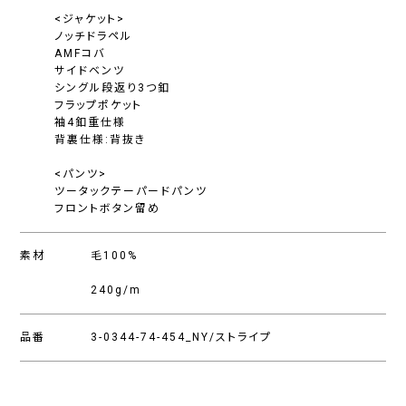
<ジャケット>
ノッチドラペル
AMFコバ
サイドベンツ
シングル段返り3つ釦
フラップポケット
袖4釦重仕様
背裏仕様:背抜き
<パンツ>
ツータックテーパードパンツ
フロントボタン留め
素材
毛100%
240g/m
品番
3-0344-74-454_NY/ストライプ