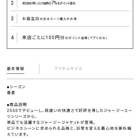
2
7%
年2回お買い上げ総額の
をポイント還元
3
お誕生日
の方はスーツ購入がお得
4
来店ごとに
100円分
のポイント加算(アプリのみ)
基本情報
アイテムサイズ
■シーズン
春夏
■商品説明
25SSでデビューし、段違いの快適さで好評を博したジャージースー
ツシリーズから、
単品でも活躍するジャージージャケットが登場。
ビジネスシーンに求められる品格と、日常を変える着心地を兼ね備
えています。