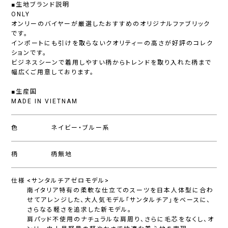
■生地ブランド説明
ONLY
オンリーのバイヤーが厳選したおすすめのオリジナルファブリック
です。
インポートにも引けを取らないクオリティーの高さが好評のコレク
ションです。
ビジネスシーンで着用しやすい柄からトレンドを取り入れた柄まで
幅広くご用意しております。
■生産国
MADE IN VIETNAM
色
ネイビー・ブルー系
柄
柄無地
仕様
<サンタルチアゼロモデル>
南イタリア特有の柔軟な仕立てのスーツを日本人体型に合わ
せてアレンジした、大人気モデル「サンタルチア」をベースに、
さらなる軽さを追求した新モデル。
肩パッド不使用のナチュラルな肩周り、さらに毛芯をなくし、オ