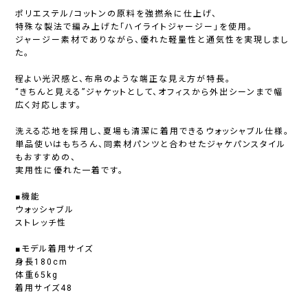
ポリエステル/コットンの原料を強撚糸に仕上げ、
特殊な製法で編み上げた「ハイライトジャージー」を使用。
ジャージー素材でありながら、優れた軽量性と通気性を実現しまし
た。
程よい光沢感と、布帛のような端正な見え方が特長。
“きちんと見える”ジャケットとして、オフィスから外出シーンまで幅
広く対応します。
洗える芯地を採用し、夏場も清潔に着用できるウォッシャブル仕様。
単品使いはもちろん、同素材パンツと合わせたジャケパンスタイル
もおすすめの、
実用性に優れた一着です。
■機能
ウォッシャブル
ストレッチ性
■モデル着用サイズ
身長180cm
体重65kg
着用サイズ48