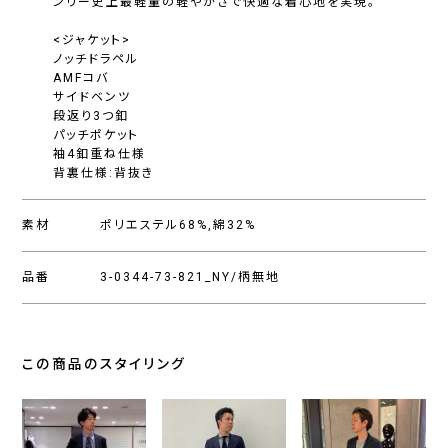
ンリー史上最軽量の軽やかさで快適な着心地を実現。
<ジャケット>
ノッチドラペル
AMFコバ
サイドベンツ
段返り3つ釦
パッチポケット
袖4釦重ね仕様
背裏仕様:背抜き
素材
ポリエステル68%,綿32%
品番
3-0344-73-821_NY/柄無地
この商品のスタイリング