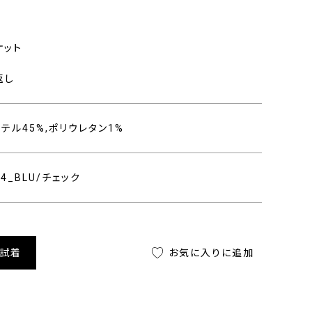
ケット
返し
ステル45%,ポリウレタン1%
204_BLU/チェック
舗試着
お気に入りに追加