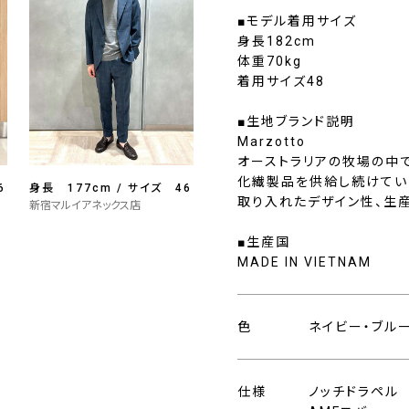
■モデル着用サイズ
身長182cm
体重70kg
着用サイズ48
■生地ブランド説明
Marzotto
オーストラリアの牧場の中
化繊製品を供給し続けていま
6
身長 177cm / サイズ 46
取り入れたデザイン性、生
新宿マルイアネックス店
■生産国
MADE IN VIETNAM
色
ネイビー・ブル
仕様
ノッチドラペル