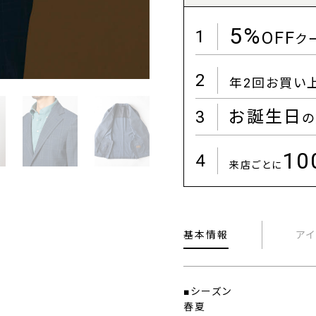
5%
1
OFF
ク
2
年2回お買い
3
お誕生日
の
1
4
来店ごとに
基本情報
ア
■シーズン
春夏