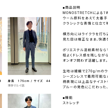
■商品説明
MONOSTRETCHによる
ウール原料をあえて太番手
クラシックな表情と仕立て
横方向にはライクラを打ち
見た目は端正なまま、快適
ポリエステル混紡素材なら
程よくドレス感を残しながら
オンオフ問わず活躍します。
生地は綾織で270g/mの
シーズンレスで着用可能な
8
身長 175cm / サイズ 44
柄表現には上品なテイスト
博多マルイ店
ブルーの発色にこだわった
■機能
ストレッチ