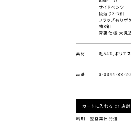
AMFコバ
サイドベンツ
段返り3つ釦
フラップ有りポ
袖3釦
背裏仕様:大見
素材
毛54%,ポリエ
品番
3-0344-83-
カートに入れる or 店
納期 : 翌営業日発送