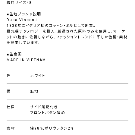
着用サイズ48
■生地ブランド説明
Duca Visconti
1838年にイタリア初のコットン・ミルとして創業。
最先端テクノロジーを投入、厳選された原料のみを使用し、マーケ
ットの動きに注視しながら、ファッショントレンドに即した色柄・素材
を提案しています。
■生産国
MADE IN VIETNAM
色
ホワイト
柄
無地
仕様
サイド尾錠付き
フロントボタン留め
素材
綿98%,ポリウレタン2%