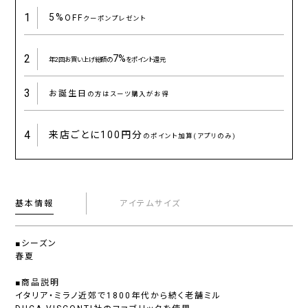
1
5%
OFF
クーポンプレゼント
2
7%
年2回お買い上げ総額の
をポイント還元
3
お誕生日
の方はスーツ購入がお得
4
来店ごとに
100円分
のポイント加算(アプリのみ)
基本情報
アイテムサイズ
■シーズン
春夏
■商品説明
イタリア・ミラノ近郊で1800年代から続く老舗ミル