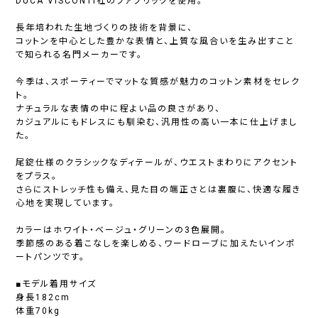
DUCA VISCONTI社のファブリックを使用。
長年培われた生地づくりの技術を背景に、
コットンを中心とした豊かな表情と、上質な風合いを生み出すこと
で知られる名門メーカーです。
今季は、スポーティーでマットな質感が魅力のコットン素材をセレク
ト。
ナチュラルな表情の中に程よい品の良さがあり、
カジュアルにもドレスにも馴染む、汎用性の高い一本に仕上げまし
た。
尾錠仕様のクラシックなディテールが、ウエストまわりにアクセント
をプラス。
さらにストレッチ性も備え、見た目の端正さとは裏腹に、快適な履き
心地を実現しています。
カラーはホワイト・ベージュ・グリーンの3色展開。
季節感のある着こなしを楽しめる、ワードローブに加えたいインポ
ートパンツです。
■モデル着用サイズ
身長182cm
体重70kg