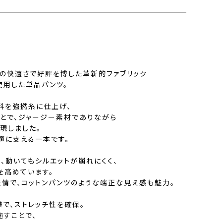
いの快適さで好評を博した革新的ファブリック
使用した単品パンツ。
料を強撚糸に仕上げ、
とで、ジャージー素材でありながら
現しました。
適に支える一本です。
、動いてもシルエットが崩れにくく、
を高めています。
表情で、コットンパンツのような端正な見え感も魅力。
で、ストレッチ性を確保。
施すことで、