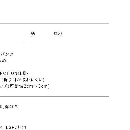
柄
無地
ムパンツ
留め
FUNCTION仕様-
ス(折り目が取れにくい)
ッチ(可動域2cm〜3cm)
%,綿40%
404_LGR/無地