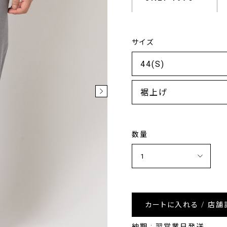
サイズ
裾上げ
数量
カートに入れる / 店舗
納期 : 翌営業日発送