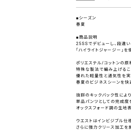
■シーズン
春夏
■商品説明
25SSでデビューし、段違
「ハイライトジャージー」を
ポリエステル/コットンの原
特殊な製法で編み上げるこ
優れた軽量性と通気性を実
春夏のビジネスシーンを快
抜群のキックバック性により
単品パンツとしての完成度
オックスフォード調の生地
ウエストはインビジブル仕様
さらに強力クリース加工を