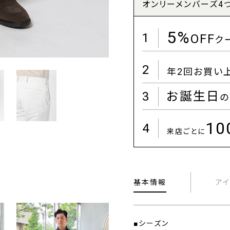
オンリーメンバーズ4
5%
1
OFF
ク
2
年2回お買い
3
お誕生日
の
1
4
来店ごとに
基本情報
ア
■シーズン