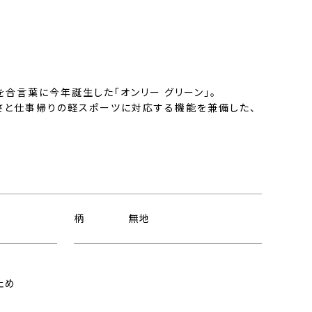
」を合言葉に今年誕生した「オンリー グリーン」。
さと仕事帰りの軽スポーツに対応する機能を兼備した、
。
柄
無地
止め