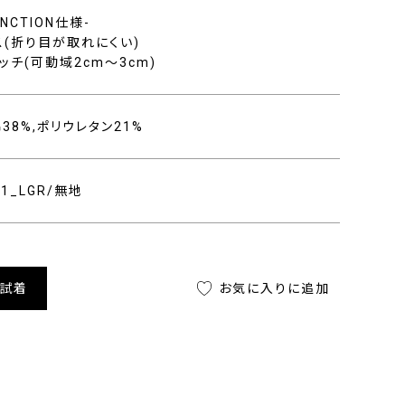
FUNCTION仕様-
ス(折り目が取れにくい)
ッチ(可動域2cm〜3cm)
綿38%,ポリウレタン21%
021_LGR/無地
舗試着
お気に入りに追加