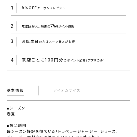
1
5%
OFF
クーポンプレゼント
2
7%
年2回お買い上げ総額の
をポイント還元
3
お誕生日
の方はスーツ購入がお得
4
来店ごとに
100円分
のポイント加算(アプリのみ)
基本情報
アイテムサイズ
■シーズン
春夏
■商品説明
毎シーズン好評を得ている「トラベラージャージー」シリーズ。