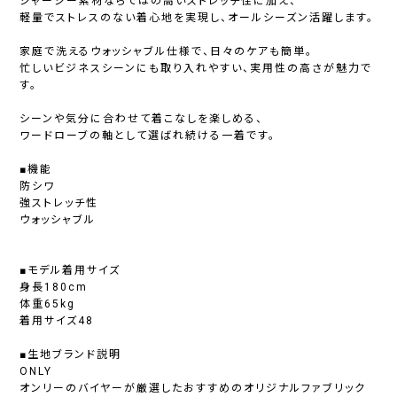
ジャージー素材ならではの高いストレッチ性に加え、
軽量でストレスのない着心地を実現し、オールシーズン活躍します。
家庭で洗えるウォッシャブル仕様で、日々のケアも簡単。
忙しいビジネスシーンにも取り入れやすい、実用性の高さが魅力で
す。
シーンや気分に合わせて着こなしを楽しめる、
ワードローブの軸として選ばれ続ける一着です。
■機能
防シワ
強ストレッチ性
ウォッシャブル
■モデル着用サイズ
身長180cm
体重65kg
着用サイズ48
■生地ブランド説明
ONLY
オンリーのバイヤーが厳選したおすすめのオリジナルファブリック