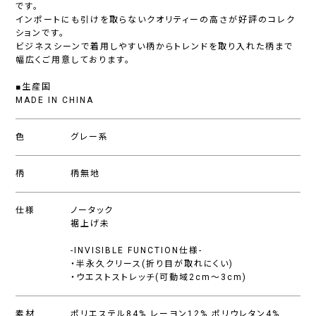
です。
インポートにも引けを取らないクオリティーの高さが好評のコレク
ションです。
ビジネスシーンで着用しやすい柄からトレンドを取り入れた柄まで
幅広くご用意しております。
■生産国
MADE IN CHINA
色
グレー系
柄
柄無地
仕様
ノータック
裾上げ未
-INVISIBLE FUNCTION仕様-
・半永久クリース(折り目が取れにくい)
・ウエストストレッチ(可動域2cm〜3cm)
素材
ポリエステル84%,レーヨン12%,ポリウレタン4%