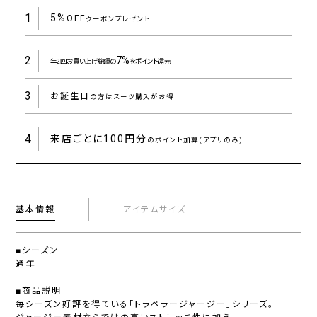
1
5%
OFF
クーポンプレゼント
2
7%
年2回お買い上げ総額の
をポイント還元
3
お誕生日
の方はスーツ購入がお得
4
来店ごとに
100円分
のポイント加算(アプリのみ)
基本情報
アイテムサイズ
■シーズン
通年
■商品説明
毎シーズン好評を得ている「トラベラージャージー」シリーズ。