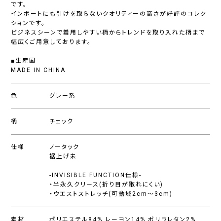
です。
インポートにも引けを取らないクオリティーの高さが好評のコレク
ションです。
ビジネスシーンで着用しやすい柄からトレンドを取り入れた柄まで
幅広くご用意しております。
■生産国
MADE IN CHINA
色
グレー系
柄
チェック
仕様
ノータック
裾上げ未
-INVISIBLE FUNCTION仕様-
・半永久クリース(折り目が取れにくい)
・ウエストストレッチ(可動域2cm〜3cm)
素材
ポリエステル84%,レーヨン14%,ポリウレタン2%