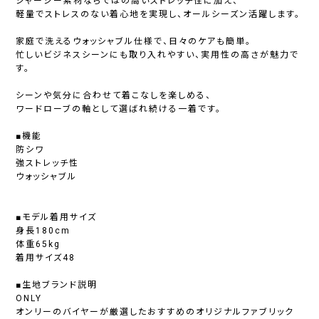
ジャージー素材ならではの高いストレッチ性に加え、
軽量でストレスのない着心地を実現し、オールシーズン活躍します。
家庭で洗えるウォッシャブル仕様で、日々のケアも簡単。
忙しいビジネスシーンにも取り入れやすい、実用性の高さが魅力で
す。
シーンや気分に合わせて着こなしを楽しめる、
ワードローブの軸として選ばれ続ける一着です。
■機能
防シワ
強ストレッチ性
ウォッシャブル
■モデル着用サイズ
身長180cm
体重65kg
着用サイズ48
■生地ブランド説明
ONLY
オンリーのバイヤーが厳選したおすすめのオリジナルファブリック