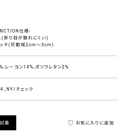
FUNCTION仕様-
ス(折り目が取れにくい)
ッチ(可動域2cm〜3cm)
%,レーヨン14%,ポリウレタン2%
104_NY/チェック
舗試着
お気に入りに追加