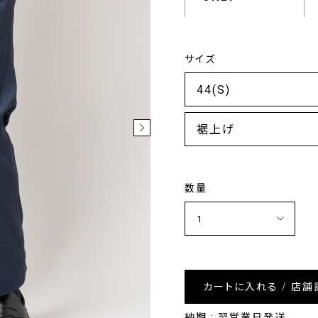
サイズ
裾上げ
数量
カートに入れる / 店舗
納期 : 翌営業日発送