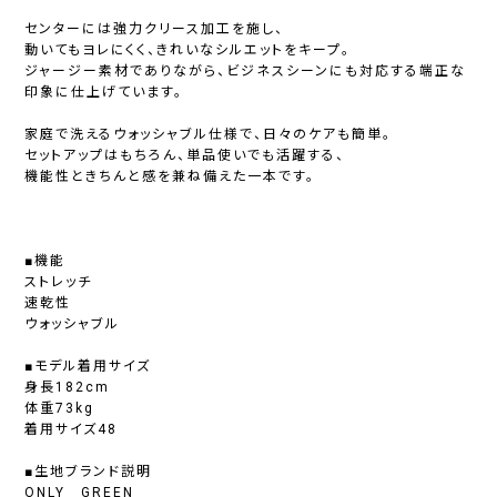
センターには強力クリース加工を施し、
動いてもヨレにくく、きれいなシルエットをキープ。
ジャージー素材でありながら、ビジネスシーンにも対応する端正な
印象に仕上げています。
家庭で洗えるウォッシャブル仕様で、日々のケアも簡単。
セットアップはもちろん、単品使いでも活躍する、
機能性ときちんと感を兼ね備えた一本です。
■機能
ストレッチ
速乾性
ウォッシャブル
■モデル着用サイズ
身長182cm
体重73kg
着用サイズ48
■生地ブランド説明
ONLY GREEN