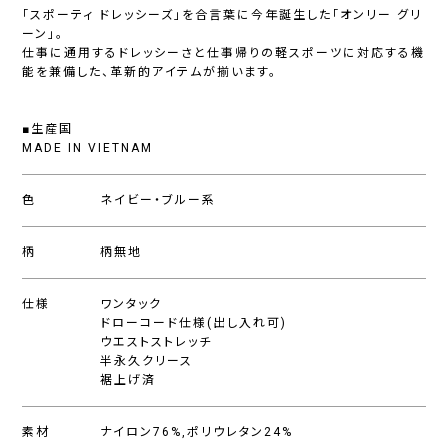
「スポーティ ドレッシーズ」を合言葉に今年誕生した「オンリー グリ
ーン」。
仕事に通用するドレッシーさと仕事帰りの軽スポーツに対応する機
能を兼備した、革新的アイテムが揃います。
■生産国
MADE IN VIETNAM
色
ネイビー・ブルー系
柄
柄無地
仕様
ワンタック
ドローコード仕様(出し入れ可)
ウエストストレッチ
半永久クリース
裾上げ済
素材
ナイロン76%,ポリウレタン24%