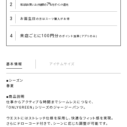
2
7%
年2回お買い上げ総額の
をポイント還元
3
お誕生日
の方はスーツ購入がお得
4
来店ごとに
100円分
のポイント加算(アプリのみ)
基本情報
アイテムサイズ
■シーズン
春夏
■商品説明
仕事からアクティブな時間までシームレスにつなぐ、
「ONLYGREEN」シリーズのジャージーパンツ。
ウエストにはストレッチ仕様を採用し、快適なフィット感を実現。
さらにドローコード付きで、シーンに応じた調整が可能です。