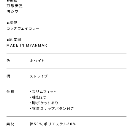
■機能
形態安定
防シワ
■襟型
カッタウェイカラー
■原産国
MADE IN MYANMAR
色
ホワイト
柄
ストライプ
仕様
・スリムフィット
・袖釦2つ
・胸ポケットあり
・襟裏スナップボタン付き
素材
綿50%,ポリエステル50%