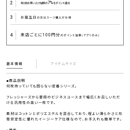
2
7%
年2回お買い上げ総額の
をポイント還元
3
お誕生日
の方はスーツ購入がお得
4
来店ごとに
100円分
のポイント加算(アプリのみ)
基本情報
アイテムサイズ
■商品説明
何枚持っていても困らない定番シリーズ。
フレッシャーズから普段のビジネスユースまで幅広くお召しいただ
ける汎用性の高い一枚です。
素材はコットンとポリエステルを混合しており、程よい滑らかさと形
態安定性に優れたイージーケア仕様なので、お手入れも簡単です。