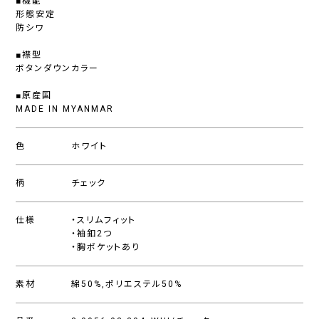
■機能
形態安定
防シワ
■襟型
ボタンダウンカラー
■原産国
MADE IN MYANMAR
色
ホワイト
柄
チェック
仕様
・スリムフィット
・袖釦2つ
・胸ポケットあり
素材
綿50%,ポリエステル50%