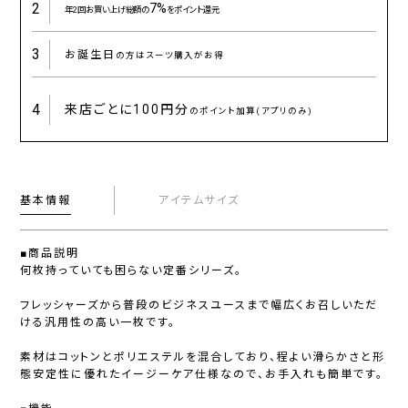
2
7%
年2回お買い上げ総額の
をポイント還元
3
お誕生日
の方はスーツ購入がお得
4
来店ごとに
100円分
のポイント加算(アプリのみ)
基本情報
アイテムサイズ
■商品説明
何枚持っていても困らない定番シリーズ。
フレッシャーズから普段のビジネスユースまで幅広くお召しいただ
ける汎用性の高い一枚です。
素材はコットンとポリエステルを混合しており、程よい滑らかさと形
態安定性に優れたイージーケア仕様なので、お手入れも簡単です。