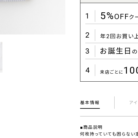
5%
1
OFF
ク
2
年2回お買い
3
お誕生日
の
1
4
来店ごとに
基本情報
ア
■商品説明
何枚持っていても困らない