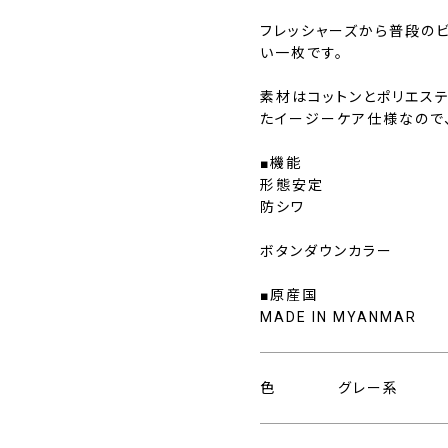
フレッシャーズから普段の
い一枚です。
素材はコットンとポリエス
たイージーケア仕様なので
■機能
形態安定
防シワ
ボタンダウンカラー
■原産国
MADE IN MYANMAR
色
グレー系