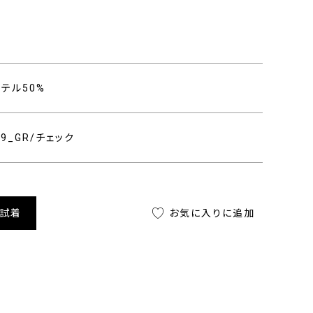
り
ステル50%
309_GR/チェック
舗試着
お気に入りに追加