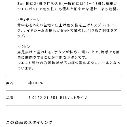
3cm間に24針を打ち込み(一般的には15〜18針)、繊細か
つエレガントで耐久性にも優れた細やかな運針による縫製。
・ディティール
背中心を2枚の生地で仕上げ耐久性を上げたスプリットヨー
ク、サイドシームの裾もガゼットで補強し、引き裂き耐性をア
ップ。
・ボタン
鳥足掛けと言われる、ボタンが斜めに傾くことで、片手でも簡
単に開閉をすることが可能なボタンです。
ウエスト部分のみ可動域が広い横位置のボタンホールとなっ
ています。
素材
綿100%
品番
3-0122-21-651_BLU/ストライプ
この商品のスタイリング