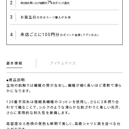
2
7%
年2回お買い上げ総額の
をポイント還元
3
お誕生日
の方はスーツ購入がお得
4
来店ごとに
100円分
のポイント加算(アプリのみ)
基本情報
アイテムサイズ
■商品説明
生地の肌触りは繊維の質が左右し、繊維が細く長いほど柔軟で滑ら
かになります。
120番手双糸は極細長繊維のコットンを使用し、さらに2本撚り合
わせて織ることで、シルクのような滑らかな肌ざわりと美しい光沢、
さらに実用的な耐久性を兼備します。
高密度ゆえ色柄の発色も鮮明で美しく、高級シャツと肩を並べる仕