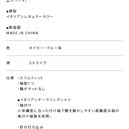
上がりです。
■襟型
イタリアンレギュラーカラー
■原産国
MADE IN CHINA
色
ネイビー・ブルー系
柄
ストライプ
仕様
・スリムフィット
・袖釦1つ
・胸ポケットなし
■イタリアンテーラリングシャツ
・袖付け
人体構造に合った付け袖で腕を動かしやすい高難度な袖の
後付け縫製を採用。
・針の打ち込み