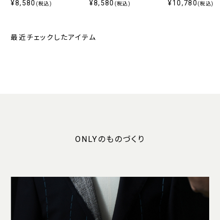
¥8,580
120双 / タブカラー
120双 / ホリゾンタル ツイ
¥8,580
ンアイロン / イタ
¥10,780
(税込)
(税込)
(税込)
ル 定番
ギュラー
最近チェックしたアイテム
ONLYのものづくり