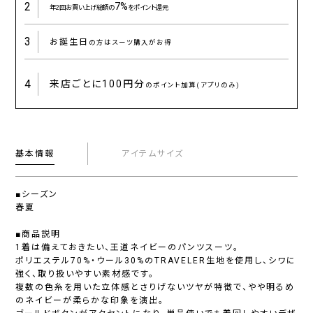
2
7%
年2回お買い上げ総額の
をポイント還元
3
お誕生日
の方はスーツ購入がお得
4
来店ごとに
100円分
のポイント加算(アプリのみ)
基本情報
アイテムサイズ
■シーズン
春夏
■商品説明
1着は備えておきたい、王道ネイビーのパンツスーツ。
ポリエステル70%・ウール30%のTRAVELER生地を使用し、シワに
強く、取り扱いやすい素材感です。
複数の色糸を用いた立体感とさりげないツヤが特徴で、やや明るめ
のネイビーが柔らかな印象を演出。