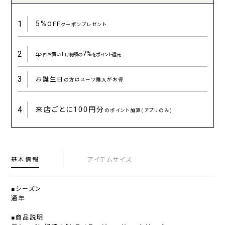
1
5%
OFF
クーポンプレゼント
2
7%
年2回お買い上げ総額の
をポイント還元
3
お誕生日
の方はスーツ購入がお得
4
来店ごとに
100円分
のポイント加算(アプリのみ)
基本情報
アイテムサイズ
■シーズン
通年
■商品説明