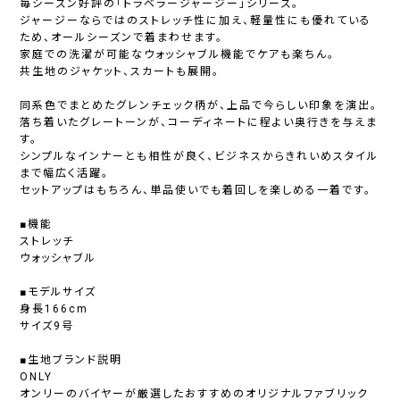
毎シーズン好評の「トラベラージャージー」シリーズ。
ジャージーならではのストレッチ性に加え、軽量性にも優れている
ため、オールシーズンで着まわせます。
家庭での洗濯が可能なウォッシャブル機能でケアも楽ちん。
共生地のジャケット、スカートも展開。
同系色でまとめたグレンチェック柄が、上品で今らしい印象を演出。
落ち着いたグレートーンが、コーディネートに程よい奥行きを与えま
す。
シンプルなインナーとも相性が良く、ビジネスからきれいめスタイル
まで幅広く活躍。
セットアップはもちろん、単品使いでも着回しを楽しめる一着です。
■機能
ストレッチ
ウォッシャブル
■モデルサイズ
身長166cm
サイズ9号
■生地ブランド説明
ONLY
オンリーのバイヤーが厳選したおすすめのオリジナルファブリック