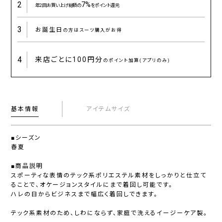
2
7%
年2回お買い上げ総額の
をポイント還元
3
お誕生日
の方はスーツ購入がお得
4
来店ごとに
100円分
のポイント加算(アプリのみ)
基本情報
アイテムサイズ
■シーズン
春夏
■商品説明
スポーティな表情のテック系ポリエステル素材をしっかりと仕立て
ることで、オケージョンスタイルにまで着回し可能です。
ハレの日からビジネスまで幅広く着回しできます。
テック系素材のため、しわにならず、家庭で洗えるイージーケア製。